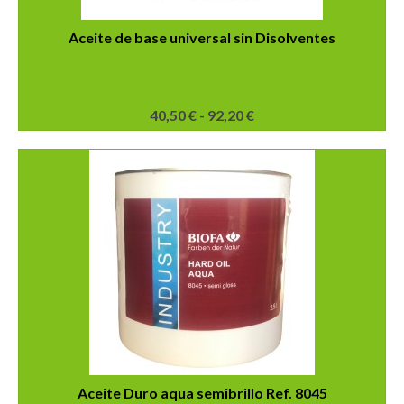
de
producto
Aceite de base universal sin Disolventes
Rango
40,50
€
-
92,20
€
de
Este
precios:
producto
desde
tiene
40,50 €
múltiples
hasta
variantes.
92,20 €
Las
opciones
se
pueden
elegir
en
la
página
de
producto
Aceite Duro aqua semibrillo Ref. 8045