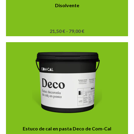
Disolvente
Rango
21,50
€
-
79,00
€
de
Este
precios:
producto
desde
tiene
21,50 €
múltiples
hasta
variantes.
79,00 €
Las
opciones
se
pueden
elegir
en
la
página
de
producto
Estuco de cal en pasta Deco de Com-Cal