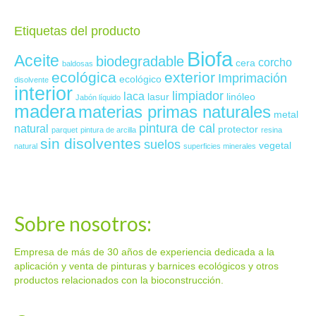
Etiquetas del producto
Biofa
Aceite
biodegradable
corcho
cera
baldosas
ecológica
exterior
Imprimación
ecológico
disolvente
interior
limpiador
laca
lasur
linóleo
Jabón líquido
madera
materias primas naturales
metal
pintura de cal
natural
protector
parquet
pintura de arcilla
resina
sin disolventes
suelos
vegetal
natural
superficies minerales
Sobre nosotros:
Empresa de más de 30 años de experiencia dedicada a la
aplicación y venta de pinturas y barnices ecológicos y otros
productos relacionados con la bioconstrucción.