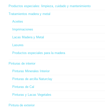
opciones
se
Productos especiales: limpieza, cuidado y mantenimiento
pueden
Tratamientos madera y metal
elegir
en
Aceites
la
Imprimaciones
página
de
Lacas Madera y Metal
producto
Lasures
Productos especiales para la madera
Pinturas de interior
Pinturas Minerales Interior
Pinturas de arcilla Naturclay
Pinturas de Cal
Pinturas y Lacas Vegetales
Pintura de exterior