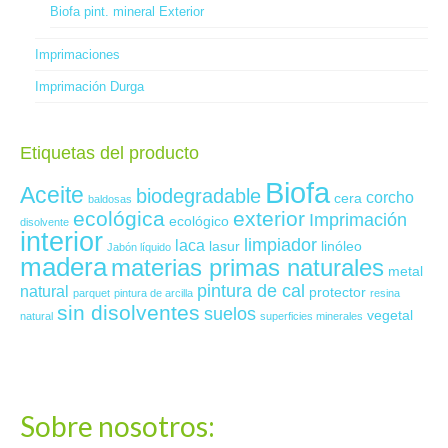
Biofa pint. mineral Exterior
Imprimaciones
Imprimación Durga
Etiquetas del producto
Biofa
Aceite
biodegradable
corcho
cera
baldosas
ecológica
exterior
Imprimación
ecológico
disolvente
interior
limpiador
laca
lasur
linóleo
Jabón líquido
madera
materias primas naturales
metal
pintura de cal
natural
protector
parquet
pintura de arcilla
resina
sin disolventes
suelos
vegetal
natural
superficies minerales
Sobre nosotros: