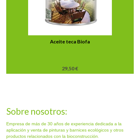
elegir
en
la
página
de
producto
Aceite teca Biofa
29,50
€
Este
producto
tiene
múltiples
variantes.
Las
Sobre nosotros:
opciones
se
Empresa de más de 30 años de experiencia dedicada a la
pueden
aplicación y venta de pinturas y barnices ecológicos y otros
elegir
productos relacionados con la bioconstrucción.
en