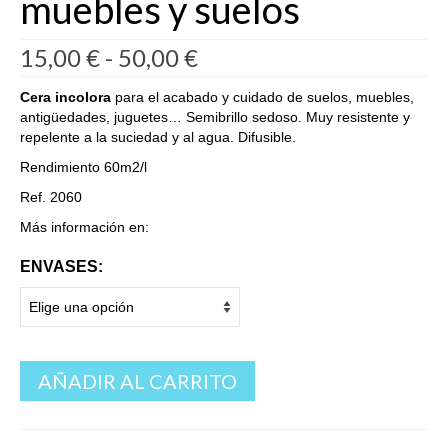
muebles y suelos
Rango
15,00
€
-
50,00
€
de
precios:
Cera incolora
para el acabado y cuidado de suelos, muebles,
desde
antigüedades, juguetes… Semibrillo sedoso. Muy resistente y
15,00 €
repelente a la suciedad y al agua. Difusible.
hasta
Rendimiento 60m2/l
50,00 €
Ref. 2060
Más información en:
ENVASES:
AÑADIR AL CARRITO