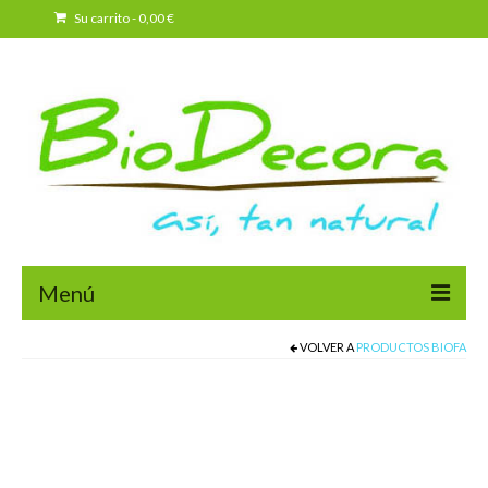
Su carrito
-
0,00
€
Menú
VOLVER A
PRODUCTOS BIOFA
Biodecora
Casas Saludables
Quienes somos
Servicios