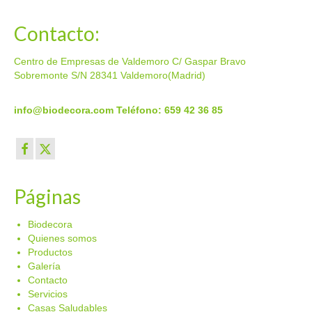
la
página
Contacto:
de
producto
Centro de Empresas de Valdemoro C/ Gaspar Bravo
Sobremonte S/N 28341 Valdemoro(Madrid)
info@biodecora.com
Teléfono: 659 42 36 85
Páginas
Biodecora
Quienes somos
Productos
Galería
Contacto
Servicios
Casas Saludables