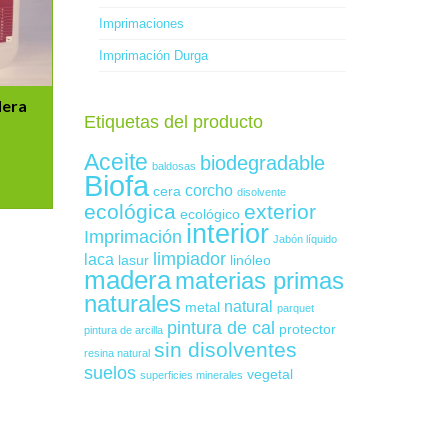
Imprimaciones
Imprimación Durga
era
Etiquetas del producto
Aceite
biodegradable
baldosas
Biofa
corcho
cera
disolvente
ecológica
exterior
ecológico
interior
Imprimación
Jabón líquido
limpiador
laca
lasur
linóleo
madera
materias primas
naturales
natural
metal
parquet
pintura de cal
protector
pintura de arcilla
sin disolventes
resina natural
suelos
vegetal
superficies minerales