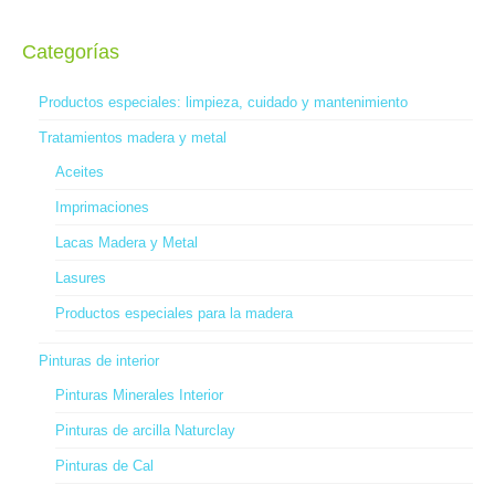
9,80 €
múltiples
hasta
variantes.
32,00 €
Categorías
Las
opciones
se
Productos especiales: limpieza, cuidado y mantenimiento
pueden
Tratamientos madera y metal
elegir
en
Aceites
la
Imprimaciones
página
de
Lacas Madera y Metal
producto
Lasures
Productos especiales para la madera
Pinturas de interior
Pinturas Minerales Interior
Pinturas de arcilla Naturclay
Pinturas de Cal