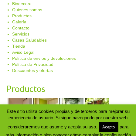
Biodecora
Quienes somos
Productos
Galería
Contacto
Servicios
Casas Saludables
Tienda
Aviso Legal
Política de envíos y devoluciones
Política de Privacidad
Descuentos y ofertas
Productos
Este sitio utiliza cookies propias y de terceros para mejorar su
experiencia de usuario. Si sigue navegando por nuestra web
© Biodecora 2024. Aplicación y venta de pinturas y productos
consideraremos que asume y acepta su uso.
para
Acepto
ecológicos. |
Aviso Legal
|
Política privacidad
|
Política de cookies
|
más información o bien conocer cómo cambiar la configuración