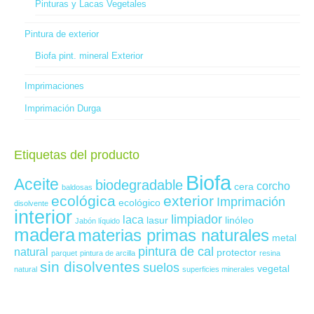
Pinturas y Lacas Vegetales
Pintura de exterior
Biofa pint. mineral Exterior
Imprimaciones
Imprimación Durga
Etiquetas del producto
Biofa
Aceite
biodegradable
corcho
cera
baldosas
ecológica
exterior
Imprimación
ecológico
disolvente
interior
limpiador
laca
lasur
linóleo
Jabón líquido
madera
materias primas naturales
metal
pintura de cal
natural
protector
parquet
pintura de arcilla
resina
sin disolventes
suelos
vegetal
natural
superficies minerales