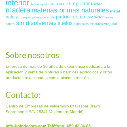
interior
limpiador
laca
lasur
linóleo
Jabón líquido
madera
materias primas naturales
metal
pintura de cal
natural
protector
parquet
pintura de arcilla
resina
sin disolventes
suelos
vegetal
natural
superficies minerales
Sobre nosotros:
Empresa de más de 30 años de experiencia dedicada a la
aplicación y venta de pinturas y barnices ecológicos y otros
productos relacionados con la bioconstrucción.
Contacto:
Centro de Empresas de Valdemoro C/ Gaspar Bravo
Sobremonte S/N 28341 Valdemoro(Madrid)
info@biodecora.com
Teléfono: 659 42 36 85