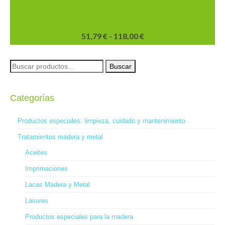
Rango
51,79
€
-
118,00
€
de
Este
precios:
producto
Buscar
desde
Buscar
tiene
por:
51,79 €
múltiples
hasta
variantes.
118,00 €
Categorías
Las
opciones
se
Productos especiales: limpieza, cuidado y mantenimiento
pueden
Tratamientos madera y metal
elegir
en
Aceites
la
Imprimaciones
página
de
Lacas Madera y Metal
producto
Lasures
Productos especiales para la madera