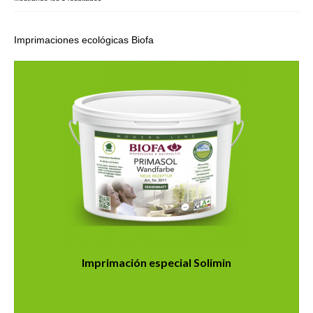
Galería
Imprimaciones ecológicas Biofa
Contacto
Tienda
Política de envíos y devoluciones
Imprimación especial Solimin