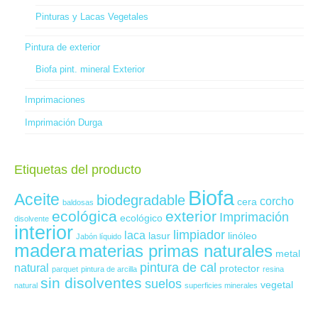
Pinturas y Lacas Vegetales
Pintura de exterior
Biofa pint. mineral Exterior
Imprimaciones
Imprimación Durga
Etiquetas del producto
Biofa
Aceite
biodegradable
corcho
cera
baldosas
ecológica
exterior
Imprimación
ecológico
disolvente
interior
limpiador
laca
lasur
linóleo
Jabón líquido
madera
materias primas naturales
metal
pintura de cal
natural
protector
parquet
pintura de arcilla
resina
sin disolventes
suelos
vegetal
natural
superficies minerales