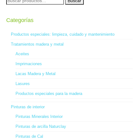
desde
Buscar
tiene
por:
20,50 €
múltiples
hasta
variantes.
82,50 €
Categorías
Las
opciones
se
Productos especiales: limpieza, cuidado y mantenimiento
pueden
Tratamientos madera y metal
elegir
en
Aceites
la
Imprimaciones
página
de
Lacas Madera y Metal
producto
Lasures
Productos especiales para la madera
Pinturas de interior
Pinturas Minerales Interior
Pinturas de arcilla Naturclay
Pinturas de Cal