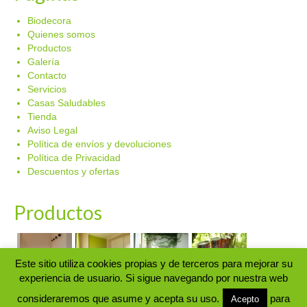
Biodecora
Quienes somos
Productos
Galería
Contacto
Servicios
Casas Saludables
Tienda
Aviso Legal
Política de envíos y devoluciones
Política de Privacidad
Descuentos y ofertas
Productos
Este sitio utiliza cookies propias y de terceros para mejorar su
experiencia de usuario. Si sigue navegando por nuestra web
© Biodecora 2024. Aplicación y venta de pinturas y productos
consideraremos que asume y acepta su uso.
para
Acepto