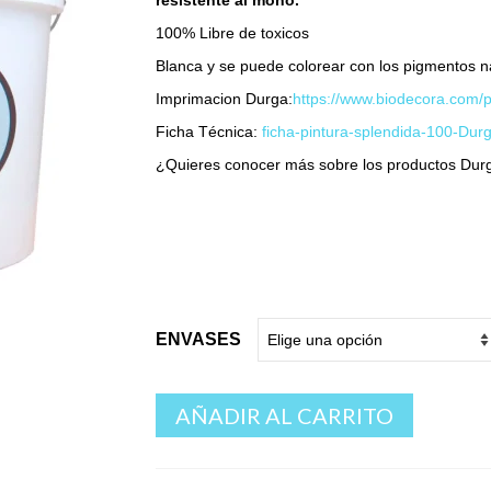
resistente al moho.
28,00 €
100% Libre de toxicos
hasta
159,83 €
Blanca y se puede colorear con los pigmentos n
Imprimacion Durga:
https://www.biodecora.com/p
Ficha Técnica:
ficha-pintura-splendida-100-Durg
¿Quieres conocer más sobre los productos Du
ENVASES
AÑADIR AL CARRITO