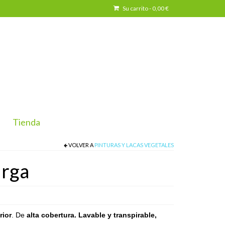
Su carrito
-
0,00
€
Tienda
VOLVER A
PINTURAS Y LACAS VEGETALES
rga
rior
. De
alta cobertura. Lavable y transpirable,