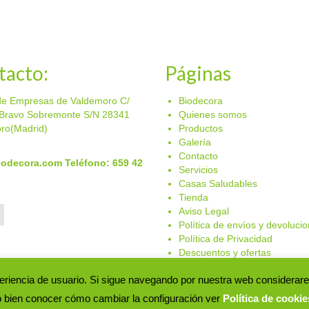
precios:
pr
producto
producto
desde
d
tiene
tiene
16,50 €
17
múltiples
múltiples
hasta
ha
variantes.
variantes.
74,50 €
12
Las
Las
tacto:
Páginas
opciones
opciones
se
se
de Empresas de Valdemoro C/
Biodecora
pueden
pueden
Bravo Sobremonte S/N 28341
Quienes somos
elegir
elegir
ro(Madrid)
Productos
en
en
Galería
la
la
Contacto
página
página
iodecora.com
Teléfono: 659 42
Servicios
de
de
Casas Saludables
producto
producto
Tienda
Aviso Legal
Política de envíos y devoluci
Política de Privacidad
Descuentos y ofertas
experiencia de usuario. Si sigue navegando por nuestra web consider
os ecológicos. |
Aviso Legal
|
Política privacidad
|
Política de cookies
|
Polític
o bien conocer cómo cambiar la configuración ver
Política de cookie