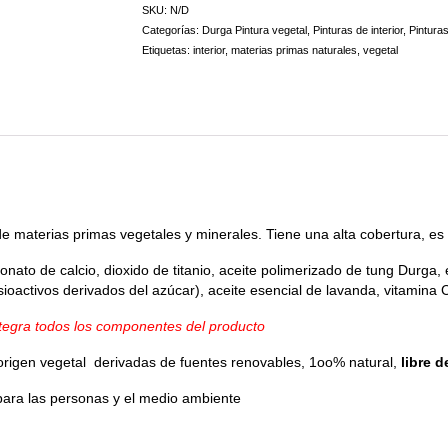
SKU:
N/D
Categorías:
Durga Pintura vegetal
,
Pinturas de interior
,
Pintura
Etiquetas:
interior
,
materias primas naturales
,
vegetal
e materias primas vegetales y minerales. Tiene una alta cobertura, es 
nato de calcio, dioxido de titanio, aceite polimerizado de tung Durga, é
nsioactivos derivados del azúcar), aceite esencial de lavanda, vitamina C
egra todos los componentes del producto
origen vegetal derivadas de fuentes renovables, 1oo% natural,
libre 
ara las personas y el medio ambiente