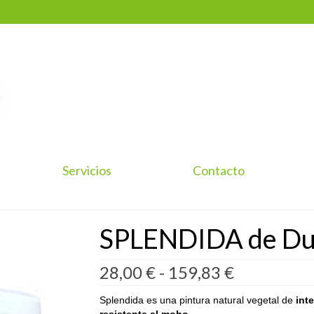
Servicios
Contacto
SPLENDIDA de Du
Rango
28,00
€
-
159,83
€
de
precios:
Splendida es una pintura natural vegetal de
inte
desde