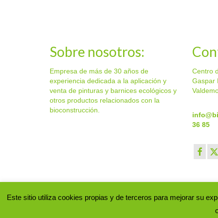
precios:
producto
desde
tiene
34,00 €
múltiples
hasta
variantes.
277,38 €
Las
Sobre nosotros:
Con
opciones
se
Empresa de más de 30 años de
Centro 
pueden
experiencia dedicada a la aplicación y
Gaspar 
elegir
venta de pinturas y barnices ecológicos y
Valdemo
en
otros productos relacionados con la
la
bioconstrucción.
página
info@b
de
36 85
producto
Este sitio utiliza cookies propias y de terceros para mejorar su 
© Biodecora 2024. Aplicación y venta de pinturas y product